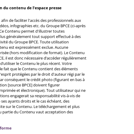
on du contenu de l’espace presse
afin de faciliter l'accès des professionnels aux
éos, infographies etc. du Groupe BPCE (ci-après
Ce Contenu permet d'illustrer toutes
u plus généralement tout support effectué à des
ctivité du Groupe BPCE. Toute utilisation
ntenu est expressément exclue. Aucune
risée (hors modification de format). Le Contenu
CE, il est donc nécessaire d’accéder régulièrement
d’utiliser le Contenu le plus récent. Votre
 le fait que le Contenu contient des éléments
prit protégées par le droit d'auteur régi par le
 Par conséquent le crédit photo (figurant en bas à
ntion [source BPCE] doivent figurer
mprimée et électronique). Tout utilisateur qui ne
tions engagerait sa responsabilité vis-à-vis de
ses ayants droits et le cas échéant, des
ite sur le Contenu. Le téléchargement et plus
ou partie du Contenu vaut acceptation des
nforme