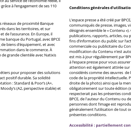
 au service de l’économie réelle, il
 grâce à l’engagement de ses 110
Conditions générales d'utilisati
L’espace presse a été créé par BPCE, 
ds réseaux de proximité Banque
communiqués de presse, images, vid
s dans les territoires, et sur
désignés ensemble le « Contenu »). 
et de l’assurance. En Europe, il
publications, rapports, articles, o
ème banque du Portugal, avec BPCE
fins d’information du public sur l’a
 de biens d’équipement, et avec
commerciale ou publicitaire du Co
ommation dans le commerce. À
modification du Contenu n’est auto
e de grande clientèle avec Natixis
est mis à jour régulièrement par BP
à l’espace presse pour vous assurer 
attention est également attirée sur
métiers pour proposer des solutions
considérés comme des œuvres de l'es
ct positif durable. Sa solidité
code de la propriété intellectuelle.
tation : Standard & Poor’s (A+,
droite de la photo) ainsi que la me
, Moody’s (A2, perspective stable) et
obligatoirement sur toute édition (i
respecterait pas les présentes condi
BPCE, de l'auteur du Contenu ou de 
personnes dont l’image est reprodu
généralement l’utilisation de tout 
présentes conditions.
Accessibilité : partiellement co