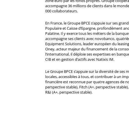
zone euro par les fonds propres. Groupe coopératif
accompagne 36 millions de clients dans le monde
000 collaborateurs.
En France, le Groupe BPCE s’appuie sur ses gran
Populaire et Caisse d’Epargne, profondément ancré
Palatine. Il y exerce tous les métiers de la banque 
accompagne ses clients avec novobanco, quatri
Equipment Solutions, leader européen du leasing
Oney, acteur majeur du financement de la cons
l’international, il déploie ses expertises en banqu
CIB et en gestion d’actifs avec Natixis IM.
Le Groupe BPCE s’appuie sur la diversité de ses 
locales, accessibles à tous, et contribuer à un impa
financière est reconnue par quatre agences de no
perspective stable), Fitch (A+, perspective stable)
R&I (A+, perspective stable).