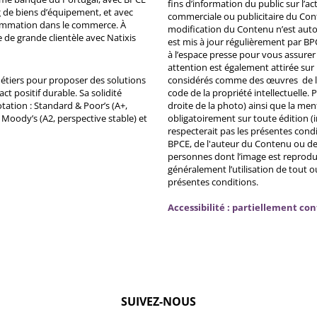
fins d’information du public sur l’a
 de biens d’équipement, et avec
commerciale ou publicitaire du Co
ommation dans le commerce. À
modification du Contenu n’est auto
e de grande clientèle avec Natixis
est mis à jour régulièrement par BP
à l’espace presse pour vous assurer 
attention est également attirée sur
métiers pour proposer des solutions
considérés comme des œuvres de l'es
ct positif durable. Sa solidité
code de la propriété intellectuelle.
tation : Standard & Poor’s (A+,
droite de la photo) ainsi que la me
, Moody’s (A2, perspective stable) et
obligatoirement sur toute édition (i
respecterait pas les présentes condi
BPCE, de l'auteur du Contenu ou de 
personnes dont l’image est reprodu
généralement l’utilisation de tout 
présentes conditions.
Accessibilité : partiellement co
SUIVEZ-NOUS