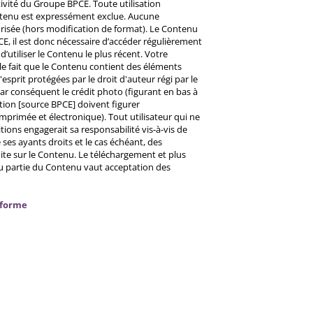
ctivité du Groupe BPCE. Toute utilisation
ntenu est expressément exclue. Aucune
risée (hors modification de format). Le Contenu
CE, il est donc nécessaire d’accéder régulièrement
d’utiliser le Contenu le plus récent. Votre
 le fait que le Contenu contient des éléments
prit protégées par le droit d'auteur régi par le
 Par conséquent le crédit photo (figurant en bas à
ntion [source BPCE] doivent figurer
mprimée et électronique). Tout utilisateur qui ne
tions engagerait sa responsabilité vis-à-vis de
ses ayants droits et le cas échéant, des
ite sur le Contenu. Le téléchargement et plus
ou partie du Contenu vaut acceptation des
nforme