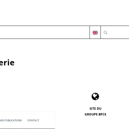
OUVRIR LA 
erie
SITE DU
GROUPE BPCE