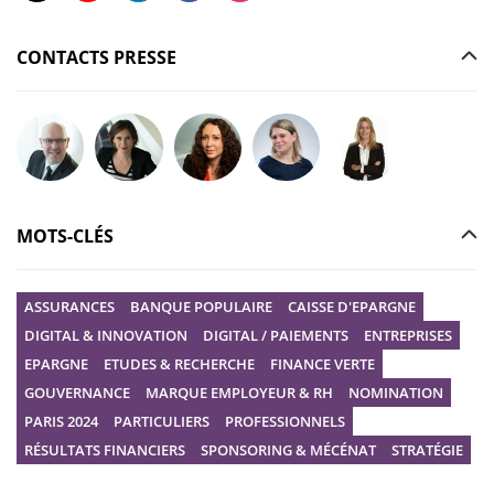
CONTACTS PRESSE
Poser votre question à Christophe GILBERT
Poser votre question à Fanny KERECKI
Poser votre question à Mélissa BOURGUI
Poser votre question à Marine R
Poser votre question
MOTS-CLÉS
ASSURANCES
BANQUE POPULAIRE
CAISSE D'EPARGNE
DIGITAL & INNOVATION
DIGITAL / PAIEMENTS
ENTREPRISES
EPARGNE
ETUDES & RECHERCHE
FINANCE VERTE
GOUVERNANCE
MARQUE EMPLOYEUR & RH
NOMINATION
PARIS 2024
PARTICULIERS
PROFESSIONNELS
RÉSULTATS FINANCIERS
SPONSORING & MÉCÉNAT
STRATÉGIE