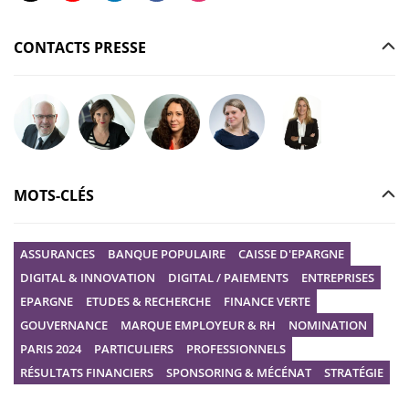
CONTACTS PRESSE
Poser votre question à Christophe GILBERT
Poser votre question à Fanny KERECKI
Poser votre question à Mélissa BOURGUI
Poser votre question à Marine R
Poser votre question
MOTS-CLÉS
ASSURANCES
BANQUE POPULAIRE
CAISSE D'EPARGNE
DIGITAL & INNOVATION
DIGITAL / PAIEMENTS
ENTREPRISES
EPARGNE
ETUDES & RECHERCHE
FINANCE VERTE
GOUVERNANCE
MARQUE EMPLOYEUR & RH
NOMINATION
PARIS 2024
PARTICULIERS
PROFESSIONNELS
RÉSULTATS FINANCIERS
SPONSORING & MÉCÉNAT
STRATÉGIE