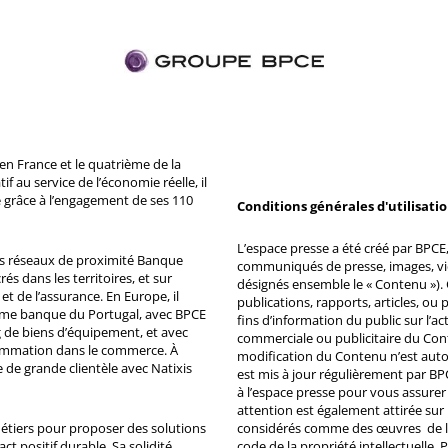
n France et le quatrième de la
 au service de l’économie réelle, il
 grâce à l’engagement de ses 110
Conditions générales d'utilisati
L’espace presse a été créé par BPCE, 
ds réseaux de proximité Banque
communiqués de presse, images, vid
s dans les territoires, et sur
désignés ensemble le « Contenu »). 
et de l’assurance. En Europe, il
publications, rapports, articles, o
ème banque du Portugal, avec BPCE
fins d’information du public sur l’a
 de biens d’équipement, et avec
commerciale ou publicitaire du Co
ommation dans le commerce. À
modification du Contenu n’est auto
e de grande clientèle avec Natixis
est mis à jour régulièrement par BP
à l’espace presse pour vous assurer 
attention est également attirée sur
métiers pour proposer des solutions
considérés comme des œuvres de l'es
ct positif durable. Sa solidité
code de la propriété intellectuelle.