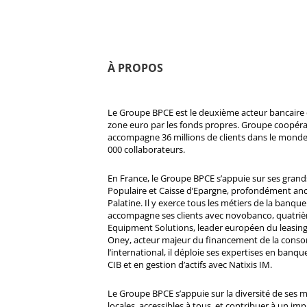
À PROPOS
Le Groupe BPCE est le deuxième acteur bancaire e
zone euro par les fonds propres. Groupe coopératif
accompagne 36 millions de clients dans le monde
000 collaborateurs.
En France, le Groupe BPCE s’appuie sur ses gran
Populaire et Caisse d’Epargne, profondément ancré
Palatine. Il y exerce tous les métiers de la banque 
accompagne ses clients avec novobanco, quatri
Equipment Solutions, leader européen du leasing
Oney, acteur majeur du financement de la cons
l’international, il déploie ses expertises en banqu
CIB et en gestion d’actifs avec Natixis IM.
Le Groupe BPCE s’appuie sur la diversité de ses 
locales, accessibles à tous, et contribuer à un impa