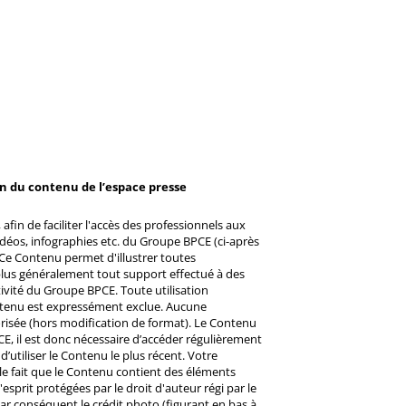
on du contenu de l’espace presse
afin de faciliter l'accès des professionnels aux
éos, infographies etc. du Groupe BPCE (ci-après
Ce Contenu permet d'illustrer toutes
u plus généralement tout support effectué à des
ctivité du Groupe BPCE. Toute utilisation
ntenu est expressément exclue. Aucune
risée (hors modification de format). Le Contenu
CE, il est donc nécessaire d’accéder régulièrement
d’utiliser le Contenu le plus récent. Votre
 le fait que le Contenu contient des éléments
prit protégées par le droit d'auteur régi par le
 Par conséquent le crédit photo (figurant en bas à