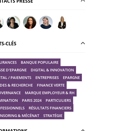
TACTS PRESSE
r votre question à Christophe GILBERT
Poser votre question à Fanny KERECKI
Poser votre question à Mélissa BOURGUIGNON
Poser votre question à Marine Robin
Poser votre question à Vanessa STEP
S-CLÉS
URANCES
BANQUE POPULAIRE
SSE D'EPARGNE
DIGITAL & INNOVATION
ITAL / PAIEMENTS
ENTREPRISES
EPARGNE
DES & RECHERCHE
FINANCE VERTE
UVERNANCE
MARQUE EMPLOYEUR & RH
MINATION
PARIS 2024
PARTICULIERS
FESSIONNELS
RÉSULTATS FINANCIERS
NSORING & MÉCÉNAT
STRATÉGIE
ORMATIONS