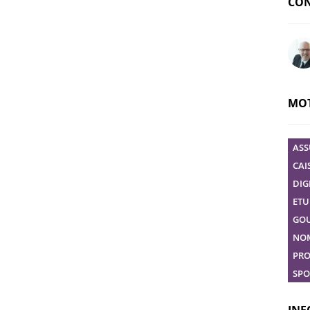
CON
Pose
MOT
ASS
CAI
DIG
ETU
GO
NO
PRO
SPO
INF