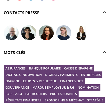
CONTACTS PRESSE
Poser votre question à Christophe GILBERT
Poser votre question à Fanny KERECKI
Poser votre question à Mélissa BOURGUI
Poser votre question à Marine R
Poser votre question
MOTS-CLÉS
ASSURANCES
BANQUE POPULAIRE
CAISSE D'EPARGNE
DIGITAL & INNOVATION
DIGITAL / PAIEMENTS
ENTREPRISES
EPARGNE
ETUDES & RECHERCHE
FINANCE VERTE
GOUVERNANCE
MARQUE EMPLOYEUR & RH
NOMINATION
PARIS 2024
PARTICULIERS
PROFESSIONNELS
RÉSULTATS FINANCIERS
SPONSORING & MÉCÉNAT
STRATÉGIE