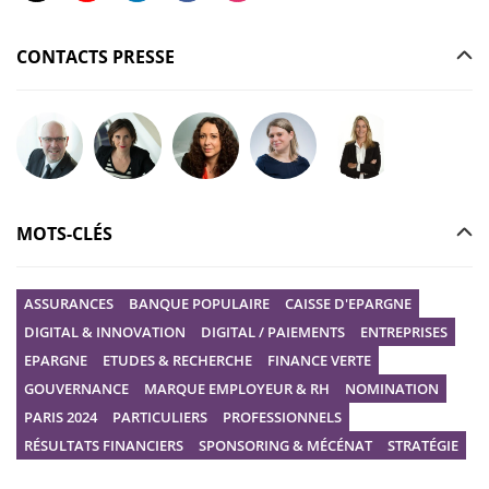
CONTACTS PRESSE
Poser votre question à Christophe GILBERT
Poser votre question à Fanny KERECKI
Poser votre question à Mélissa BOURGUI
Poser votre question à Marine R
Poser votre question
MOTS-CLÉS
ASSURANCES
BANQUE POPULAIRE
CAISSE D'EPARGNE
DIGITAL & INNOVATION
DIGITAL / PAIEMENTS
ENTREPRISES
EPARGNE
ETUDES & RECHERCHE
FINANCE VERTE
GOUVERNANCE
MARQUE EMPLOYEUR & RH
NOMINATION
PARIS 2024
PARTICULIERS
PROFESSIONNELS
RÉSULTATS FINANCIERS
SPONSORING & MÉCÉNAT
STRATÉGIE