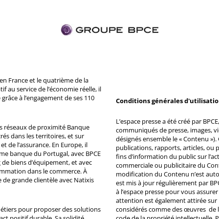
n France et le quatrième de la
 au service de l’économie réelle, il
 grâce à l’engagement de ses 110
Conditions générales d'utilisati
L’espace presse a été créé par BPCE, 
ds réseaux de proximité Banque
communiqués de presse, images, vid
s dans les territoires, et sur
désignés ensemble le « Contenu »). 
et de l’assurance. En Europe, il
publications, rapports, articles, o
ème banque du Portugal, avec BPCE
fins d’information du public sur l’a
 de biens d’équipement, et avec
commerciale ou publicitaire du Co
ommation dans le commerce. À
modification du Contenu n’est auto
e de grande clientèle avec Natixis
est mis à jour régulièrement par BP
à l’espace presse pour vous assurer 
attention est également attirée sur
métiers pour proposer des solutions
considérés comme des œuvres de l'es
ct positif durable. Sa solidité
code de la propriété intellectuelle.