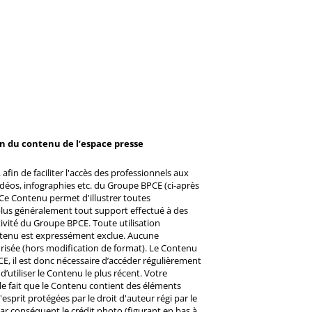
on du contenu de l’espace presse
afin de faciliter l'accès des professionnels aux
éos, infographies etc. du Groupe BPCE (ci-après
Ce Contenu permet d'illustrer toutes
u plus généralement tout support effectué à des
ctivité du Groupe BPCE. Toute utilisation
ntenu est expressément exclue. Aucune
risée (hors modification de format). Le Contenu
CE, il est donc nécessaire d’accéder régulièrement
d’utiliser le Contenu le plus récent. Votre
 le fait que le Contenu contient des éléments
prit protégées par le droit d'auteur régi par le
 Par conséquent le crédit photo (figurant en bas à