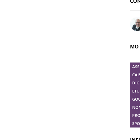
CON
Pose
MOT
ASS
CAI
DIG
ETU
GO
NO
PRO
SPO
INF