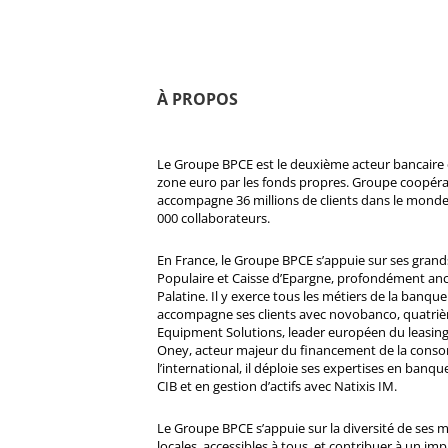
À PROPOS
Le Groupe BPCE est le deuxième acteur bancaire e
zone euro par les fonds propres. Groupe coopératif
accompagne 36 millions de clients dans le monde
000 collaborateurs.
En France, le Groupe BPCE s’appuie sur ses gran
Populaire et Caisse d’Epargne, profondément ancré
Palatine. Il y exerce tous les métiers de la banque 
accompagne ses clients avec novobanco, quatri
Equipment Solutions, leader européen du leasing
Oney, acteur majeur du financement de la cons
l’international, il déploie ses expertises en banqu
CIB et en gestion d’actifs avec Natixis IM.
Le Groupe BPCE s’appuie sur la diversité de ses 
locales, accessibles à tous, et contribuer à un impa