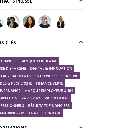
TACTS PRESSE
r votre question à Christophe GILBERT
Poser votre question à Fanny KERECKI
Poser votre question à Mélissa BOURGUIGNON
Poser votre question à Marine Robin
Poser votre question à Vanessa STEP
S-CLÉS
URANCES
BANQUE POPULAIRE
SSE D'EPARGNE
DIGITAL & INNOVATION
ITAL / PAIEMENTS
ENTREPRISES
EPARGNE
DES & RECHERCHE
FINANCE VERTE
UVERNANCE
MARQUE EMPLOYEUR & RH
MINATION
PARIS 2024
PARTICULIERS
FESSIONNELS
RÉSULTATS FINANCIERS
NSORING & MÉCÉNAT
STRATÉGIE
ORMATIONS