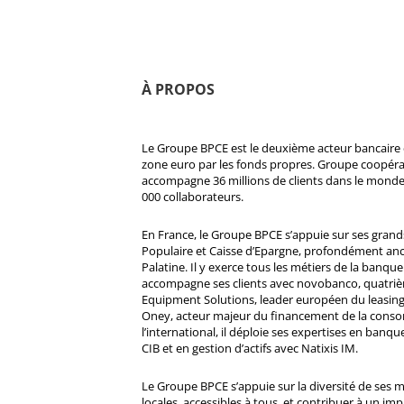
À PROPOS
Le Groupe BPCE est le deuxième acteur bancaire e
zone euro par les fonds propres. Groupe coopératif
accompagne 36 millions de clients dans le monde
000 collaborateurs.
En France, le Groupe BPCE s’appuie sur ses gran
Populaire et Caisse d’Epargne, profondément ancré
Palatine. Il y exerce tous les métiers de la banque 
accompagne ses clients avec novobanco, quatri
Equipment Solutions, leader européen du leasing
Oney, acteur majeur du financement de la cons
l’international, il déploie ses expertises en banqu
CIB et en gestion d’actifs avec Natixis IM.
Le Groupe BPCE s’appuie sur la diversité de ses 
locales, accessibles à tous, et contribuer à un impa