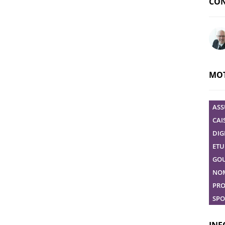
CON
Pose
MOT
ASS
CAI
DIG
ETU
GO
NO
PRO
SPO
INF