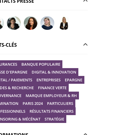
TACTS PRESSE
r votre question à Christophe GILBERT
Poser votre question à Fanny KERECKI
Poser votre question à Mélissa BOURGUIGNON
Poser votre question à Marine Robin
Poser votre question à Vanessa STEP
S-CLÉS
URANCES
BANQUE POPULAIRE
SSE D'EPARGNE
DIGITAL & INNOVATION
ITAL / PAIEMENTS
ENTREPRISES
EPARGNE
DES & RECHERCHE
FINANCE VERTE
UVERNANCE
MARQUE EMPLOYEUR & RH
MINATION
PARIS 2024
PARTICULIERS
FESSIONNELS
RÉSULTATS FINANCIERS
NSORING & MÉCÉNAT
STRATÉGIE
ORMATIONS