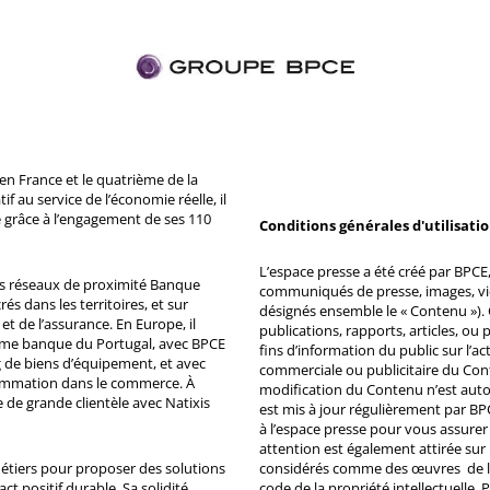
n France et le quatrième de la
 au service de l’économie réelle, il
 grâce à l’engagement de ses 110
Conditions générales d'utilisati
L’espace presse a été créé par BPCE, 
ds réseaux de proximité Banque
communiqués de presse, images, vid
s dans les territoires, et sur
désignés ensemble le « Contenu »). 
et de l’assurance. En Europe, il
publications, rapports, articles, o
ème banque du Portugal, avec BPCE
fins d’information du public sur l’a
 de biens d’équipement, et avec
commerciale ou publicitaire du Co
ommation dans le commerce. À
modification du Contenu n’est auto
e de grande clientèle avec Natixis
est mis à jour régulièrement par BP
à l’espace presse pour vous assurer 
attention est également attirée sur
métiers pour proposer des solutions
considérés comme des œuvres de l'es
ct positif durable. Sa solidité
code de la propriété intellectuelle.