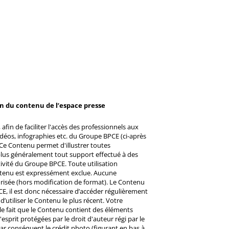
on du contenu de l’espace presse
afin de faciliter l'accès des professionnels aux
éos, infographies etc. du Groupe BPCE (ci-après
Ce Contenu permet d'illustrer toutes
u plus généralement tout support effectué à des
ctivité du Groupe BPCE. Toute utilisation
ntenu est expressément exclue. Aucune
risée (hors modification de format). Le Contenu
CE, il est donc nécessaire d’accéder régulièrement
d’utiliser le Contenu le plus récent. Votre
 le fait que le Contenu contient des éléments
prit protégées par le droit d'auteur régi par le
 Par conséquent le crédit photo (figurant en bas à