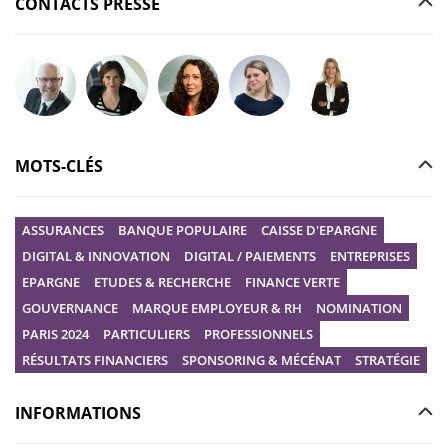
CONTACTS PRESSE
Poser votre question à Christophe GILBERT
Poser votre question à Fanny KERECKI
Poser votre question à Mélissa BOURGUI
Poser votre question à Marine R
Poser votre question
MOTS-CLÉS
ASSURANCES
BANQUE POPULAIRE
CAISSE D'EPARGNE
DIGITAL & INNOVATION
DIGITAL / PAIEMENTS
ENTREPRISES
EPARGNE
ETUDES & RECHERCHE
FINANCE VERTE
GOUVERNANCE
MARQUE EMPLOYEUR & RH
NOMINATION
PARIS 2024
PARTICULIERS
PROFESSIONNELS
RÉSULTATS FINANCIERS
SPONSORING & MÉCÉNAT
STRATÉGIE
INFORMATIONS