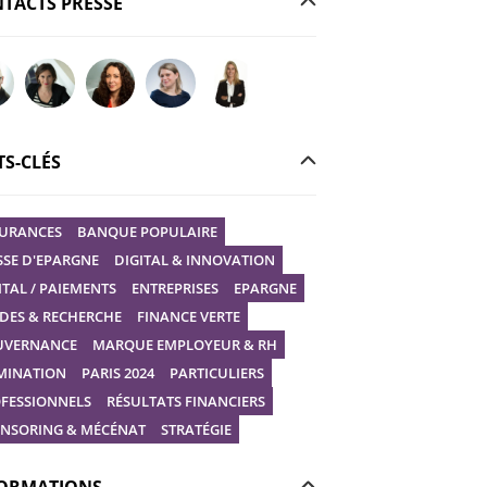
TACTS PRESSE
r votre question à Christophe GILBERT
Poser votre question à Fanny KERECKI
Poser votre question à Mélissa BOURGUIGNON
Poser votre question à Marine Robin
Poser votre question à Vanessa STEP
S-CLÉS
URANCES
BANQUE POPULAIRE
SSE D'EPARGNE
DIGITAL & INNOVATION
ITAL / PAIEMENTS
ENTREPRISES
EPARGNE
DES & RECHERCHE
FINANCE VERTE
UVERNANCE
MARQUE EMPLOYEUR & RH
MINATION
PARIS 2024
PARTICULIERS
FESSIONNELS
RÉSULTATS FINANCIERS
NSORING & MÉCÉNAT
STRATÉGIE
ORMATIONS