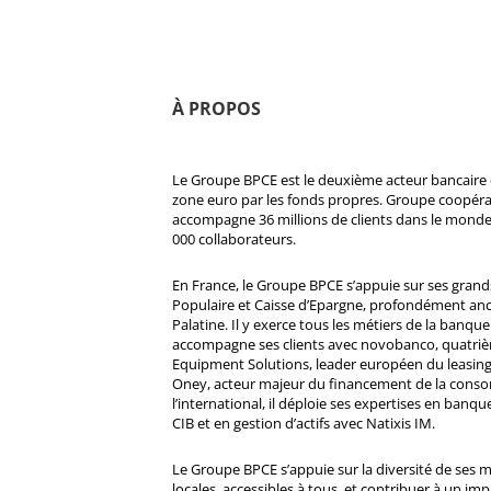
À PROPOS
Le Groupe BPCE est le deuxième acteur bancaire e
zone euro par les fonds propres. Groupe coopératif
accompagne 36 millions de clients dans le monde
000 collaborateurs.
En France, le Groupe BPCE s’appuie sur ses gran
Populaire et Caisse d’Epargne, profondément ancré
Palatine. Il y exerce tous les métiers de la banque 
accompagne ses clients avec novobanco, quatri
Equipment Solutions, leader européen du leasing
Oney, acteur majeur du financement de la cons
l’international, il déploie ses expertises en banqu
CIB et en gestion d’actifs avec Natixis IM.
Le Groupe BPCE s’appuie sur la diversité de ses 
locales, accessibles à tous, et contribuer à un impa