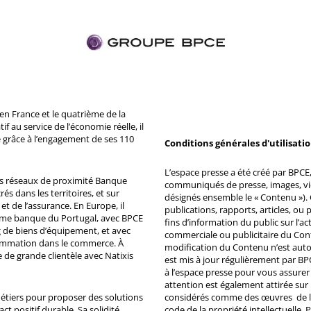
n France et le quatrième de la
 au service de l’économie réelle, il
 grâce à l’engagement de ses 110
Conditions générales d'utilisati
L’espace presse a été créé par BPCE, 
ds réseaux de proximité Banque
communiqués de presse, images, vid
s dans les territoires, et sur
désignés ensemble le « Contenu »). 
et de l’assurance. En Europe, il
publications, rapports, articles, o
ème banque du Portugal, avec BPCE
fins d’information du public sur l’a
 de biens d’équipement, et avec
commerciale ou publicitaire du Co
ommation dans le commerce. À
modification du Contenu n’est auto
e de grande clientèle avec Natixis
est mis à jour régulièrement par BP
à l’espace presse pour vous assurer 
attention est également attirée sur
métiers pour proposer des solutions
considérés comme des œuvres de l'es
ct positif durable. Sa solidité
code de la propriété intellectuelle.