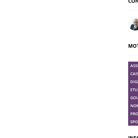
CON
Pose
MOT
ASS
CAI
DIG
ETU
GO
NO
PRO
SPO
INF