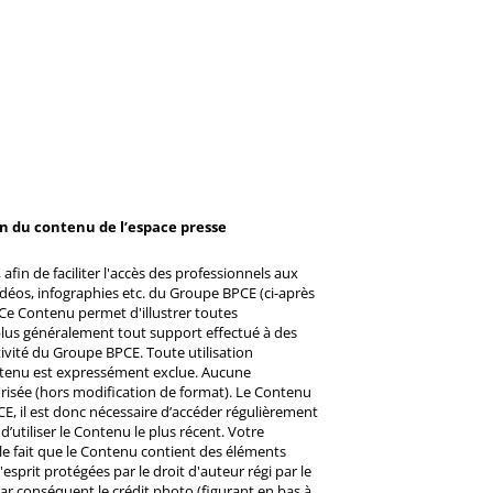
on du contenu de l’espace presse
afin de faciliter l'accès des professionnels aux
éos, infographies etc. du Groupe BPCE (ci-après
Ce Contenu permet d'illustrer toutes
u plus généralement tout support effectué à des
ctivité du Groupe BPCE. Toute utilisation
ntenu est expressément exclue. Aucune
risée (hors modification de format). Le Contenu
CE, il est donc nécessaire d’accéder régulièrement
d’utiliser le Contenu le plus récent. Votre
 le fait que le Contenu contient des éléments
prit protégées par le droit d'auteur régi par le
 Par conséquent le crédit photo (figurant en bas à