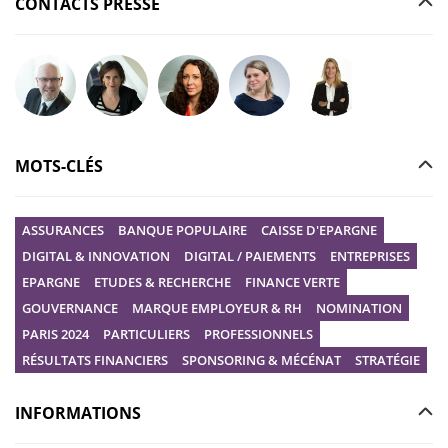
CONTACTS PRESSE
Poser votre question à Christophe GILBERT
Poser votre question à Fanny KERECKI
Poser votre question à Mélissa BOURGUI
Poser votre question à Marine R
Poser votre question
MOTS-CLÉS
ASSURANCES
BANQUE POPULAIRE
CAISSE D'EPARGNE
DIGITAL & INNOVATION
DIGITAL / PAIEMENTS
ENTREPRISES
EPARGNE
ETUDES & RECHERCHE
FINANCE VERTE
GOUVERNANCE
MARQUE EMPLOYEUR & RH
NOMINATION
PARIS 2024
PARTICULIERS
PROFESSIONNELS
RÉSULTATS FINANCIERS
SPONSORING & MÉCÉNAT
STRATÉGIE
INFORMATIONS