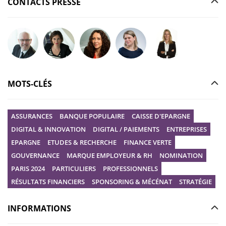
CONTACTS PRESSE
Poser votre question à Christophe GILBERT
Poser votre question à Fanny KERECKI
Poser votre question à Mélissa BOURGUI
Poser votre question à Marine R
Poser votre question
MOTS-CLÉS
ASSURANCES
BANQUE POPULAIRE
CAISSE D'EPARGNE
DIGITAL & INNOVATION
DIGITAL / PAIEMENTS
ENTREPRISES
EPARGNE
ETUDES & RECHERCHE
FINANCE VERTE
GOUVERNANCE
MARQUE EMPLOYEUR & RH
NOMINATION
PARIS 2024
PARTICULIERS
PROFESSIONNELS
RÉSULTATS FINANCIERS
SPONSORING & MÉCÉNAT
STRATÉGIE
INFORMATIONS