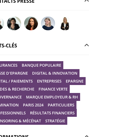
TACTS PRESSE
r votre question à Christophe GILBERT
Poser votre question à Fanny KERECKI
Poser votre question à Mélissa BOURGUIGNON
Poser votre question à Marine Robin
Poser votre question à Vanessa STEP
S-CLÉS
URANCES
BANQUE POPULAIRE
SSE D'EPARGNE
DIGITAL & INNOVATION
ITAL / PAIEMENTS
ENTREPRISES
EPARGNE
DES & RECHERCHE
FINANCE VERTE
UVERNANCE
MARQUE EMPLOYEUR & RH
MINATION
PARIS 2024
PARTICULIERS
FESSIONNELS
RÉSULTATS FINANCIERS
NSORING & MÉCÉNAT
STRATÉGIE
ORMATIONS