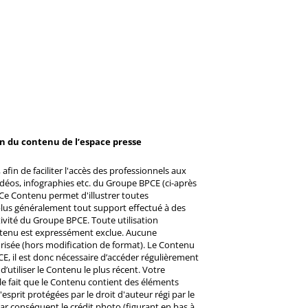
on du contenu de l’espace presse
afin de faciliter l'accès des professionnels aux
éos, infographies etc. du Groupe BPCE (ci-après
Ce Contenu permet d'illustrer toutes
u plus généralement tout support effectué à des
ctivité du Groupe BPCE. Toute utilisation
ntenu est expressément exclue. Aucune
risée (hors modification de format). Le Contenu
CE, il est donc nécessaire d’accéder régulièrement
d’utiliser le Contenu le plus récent. Votre
 le fait que le Contenu contient des éléments
prit protégées par le droit d'auteur régi par le
 Par conséquent le crédit photo (figurant en bas à