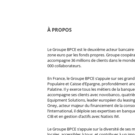
À PROPOS
Le Groupe BPCE est le deuxième acteur bancaire e
zone euro par les fonds propres. Groupe coopératif
accompagne 36 millions de clients dans le monde
000 collaborateurs.
En France, le Groupe BPCE s’appuie sur ses gran
Populaire et Caisse d’Epargne, profondément ancré
Palatine. Il y exerce tous les métiers de la banque 
accompagne ses clients avec novobanco, quatri
Equipment Solutions, leader européen du leasing
Oney, acteur majeur du financement de la cons
l’international, il déploie ses expertises en banqu
CIB et en gestion d’actifs avec Natixis IM.
Le Groupe BPCE s’appuie sur la diversité de ses 
locales, accessibles à tous, et contribuer à un impa