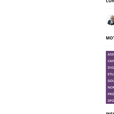
CON
Pose
MOT
ASS
CAI
DIG
ETU
GO
NO
PRO
SPO
INF