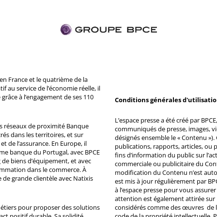
n France et le quatrième de la
 au service de l’économie réelle, il
 grâce à l’engagement de ses 110
Conditions générales d'utilisati
L’espace presse a été créé par BPCE, 
ds réseaux de proximité Banque
communiqués de presse, images, vid
s dans les territoires, et sur
désignés ensemble le « Contenu »). 
et de l’assurance. En Europe, il
publications, rapports, articles, o
ème banque du Portugal, avec BPCE
fins d’information du public sur l’a
 de biens d’équipement, et avec
commerciale ou publicitaire du Co
ommation dans le commerce. À
modification du Contenu n’est auto
e de grande clientèle avec Natixis
est mis à jour régulièrement par BP
à l’espace presse pour vous assurer 
attention est également attirée sur
métiers pour proposer des solutions
considérés comme des œuvres de l'es
ct positif durable. Sa solidité
code de la propriété intellectuelle.