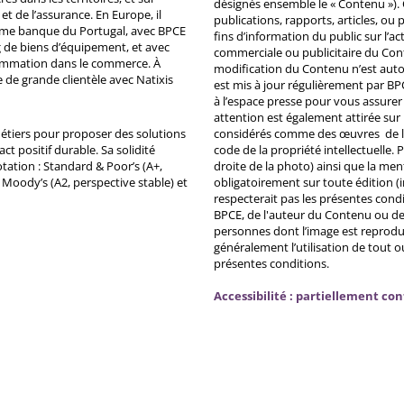
désignés ensemble le « Contenu »). 
et de l’assurance. En Europe, il
publications, rapports, articles, o
ème banque du Portugal, avec BPCE
fins d’information du public sur l’a
 de biens d’équipement, et avec
commerciale ou publicitaire du Co
ommation dans le commerce. À
modification du Contenu n’est auto
e de grande clientèle avec Natixis
est mis à jour régulièrement par BP
à l’espace presse pour vous assurer 
attention est également attirée sur
métiers pour proposer des solutions
considérés comme des œuvres de l'es
ct positif durable. Sa solidité
code de la propriété intellectuelle.
tation : Standard & Poor’s (A+,
droite de la photo) ainsi que la me
, Moody’s (A2, perspective stable) et
obligatoirement sur toute édition (i
respecterait pas les présentes condi
BPCE, de l'auteur du Contenu ou de 
personnes dont l’image est reprodu
généralement l’utilisation de tout 
présentes conditions.
Accessibilité : partiellement co