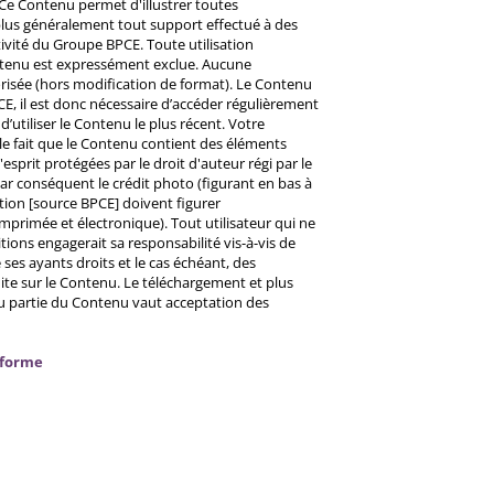
Ce Contenu permet d'illustrer toutes
u plus généralement tout support effectué à des
ctivité du Groupe BPCE. Toute utilisation
ntenu est expressément exclue. Aucune
risée (hors modification de format). Le Contenu
CE, il est donc nécessaire d’accéder régulièrement
d’utiliser le Contenu le plus récent. Votre
 le fait que le Contenu contient des éléments
prit protégées par le droit d'auteur régi par le
 Par conséquent le crédit photo (figurant en bas à
ntion [source BPCE] doivent figurer
mprimée et électronique). Tout utilisateur qui ne
tions engagerait sa responsabilité vis-à-vis de
ses ayants droits et le cas échéant, des
ite sur le Contenu. Le téléchargement et plus
ou partie du Contenu vaut acceptation des
nforme