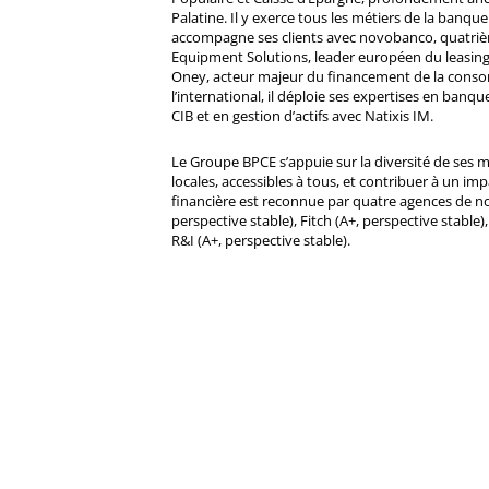
Palatine. Il y exerce tous les métiers de la banque 
accompagne ses clients avec novobanco, quatri
Equipment Solutions, leader européen du leasing
Oney, acteur majeur du financement de la cons
l’international, il déploie ses expertises en banqu
CIB et en gestion d’actifs avec Natixis IM.
Le Groupe BPCE s’appuie sur la diversité de ses 
locales, accessibles à tous, et contribuer à un impa
financière est reconnue par quatre agences de no
perspective stable), Fitch (A+, perspective stable)
R&I (A+, perspective stable).