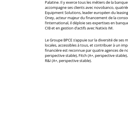
Palatine. Il y exerce tous les métiers de la banque 
accompagne ses clients avec novobanco, quatri
Equipment Solutions, leader européen du leasing
Oney, acteur majeur du financement de la cons
l’international, il déploie ses expertises en banqu
CIB et en gestion d’actifs avec Natixis IM.
Le Groupe BPCE s’appuie sur la diversité de ses 
locales, accessibles à tous, et contribuer à un impa
financière est reconnue par quatre agences de no
perspective stable), Fitch (A+, perspective stable)
R&I (A+, perspective stable).