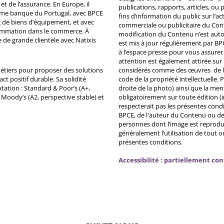
et de l’assurance. En Europe, il
publications, rapports, articles, o
ème banque du Portugal, avec BPCE
fins d’information du public sur l’a
 de biens d’équipement, et avec
commerciale ou publicitaire du Co
ommation dans le commerce. À
modification du Contenu n’est auto
e de grande clientèle avec Natixis
est mis à jour régulièrement par BP
à l’espace presse pour vous assurer 
attention est également attirée sur
métiers pour proposer des solutions
considérés comme des œuvres de l'es
ct positif durable. Sa solidité
code de la propriété intellectuelle.
tation : Standard & Poor’s (A+,
droite de la photo) ainsi que la me
, Moody’s (A2, perspective stable) et
obligatoirement sur toute édition (i
respecterait pas les présentes condi
BPCE, de l'auteur du Contenu ou de 
personnes dont l’image est reprodu
généralement l’utilisation de tout 
présentes conditions.
Accessibilité : partiellement co