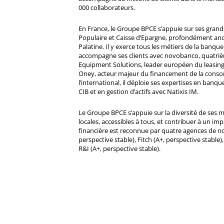
000 collaborateurs.
En France, le Groupe BPCE s’appuie sur ses gran
Populaire et Caisse d’Epargne, profondément ancré
Palatine. Il y exerce tous les métiers de la banque 
accompagne ses clients avec novobanco, quatri
Equipment Solutions, leader européen du leasing
Oney, acteur majeur du financement de la cons
l’international, il déploie ses expertises en banqu
CIB et en gestion d’actifs avec Natixis IM.
Le Groupe BPCE s’appuie sur la diversité de ses 
locales, accessibles à tous, et contribuer à un impa
financière est reconnue par quatre agences de no
perspective stable), Fitch (A+, perspective stable)
R&I (A+, perspective stable).