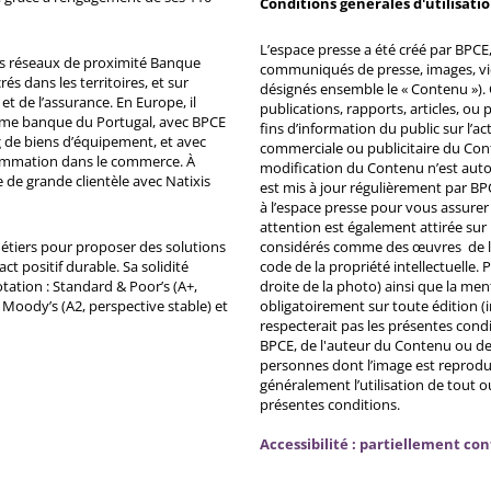
Conditions générales d'utilisati
L’espace presse a été créé par BPCE, 
ds réseaux de proximité Banque
communiqués de presse, images, vid
s dans les territoires, et sur
désignés ensemble le « Contenu »). 
et de l’assurance. En Europe, il
publications, rapports, articles, o
ème banque du Portugal, avec BPCE
fins d’information du public sur l’a
 de biens d’équipement, et avec
commerciale ou publicitaire du Co
ommation dans le commerce. À
modification du Contenu n’est auto
e de grande clientèle avec Natixis
est mis à jour régulièrement par BP
à l’espace presse pour vous assurer 
attention est également attirée sur
métiers pour proposer des solutions
considérés comme des œuvres de l'es
ct positif durable. Sa solidité
code de la propriété intellectuelle.
tation : Standard & Poor’s (A+,
droite de la photo) ainsi que la me
, Moody’s (A2, perspective stable) et
obligatoirement sur toute édition (i
respecterait pas les présentes condi
BPCE, de l'auteur du Contenu ou de 
personnes dont l’image est reprodu
généralement l’utilisation de tout 
présentes conditions.
Accessibilité : partiellement co