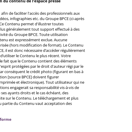
on du contenu de l’espace presse
afin de faciliter l'accès des professionnels aux
éos, infographies etc. du Groupe BPCE (ci-après
Ce Contenu permet d'illustrer toutes
u plus généralement tout support effectué à des
ctivité du Groupe BPCE. Toute utilisation
ntenu est expressément exclue. Aucune
risée (hors modification de format). Le Contenu
CE, il est donc nécessaire d’accéder régulièrement
d’utiliser le Contenu le plus récent. Votre
 le fait que le Contenu contient des éléments
prit protégées par le droit d'auteur régi par le
 Par conséquent le crédit photo (figurant en bas à
ntion [source BPCE] doivent figurer
mprimée et électronique). Tout utilisateur qui ne
tions engagerait sa responsabilité vis-à-vis de
ses ayants droits et le cas échéant, des
ite sur le Contenu. Le téléchargement et plus
ou partie du Contenu vaut acceptation des
nforme