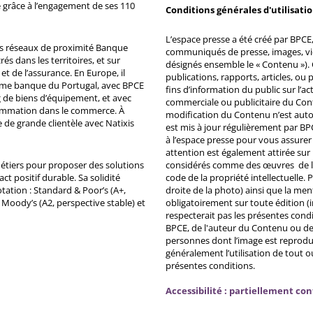
 grâce à l’engagement de ses 110
Conditions générales d'utilisati
L’espace presse a été créé par BPCE, 
ds réseaux de proximité Banque
communiqués de presse, images, vid
s dans les territoires, et sur
désignés ensemble le « Contenu »). 
et de l’assurance. En Europe, il
publications, rapports, articles, o
ème banque du Portugal, avec BPCE
fins d’information du public sur l’a
 de biens d’équipement, et avec
commerciale ou publicitaire du Co
ommation dans le commerce. À
modification du Contenu n’est auto
e de grande clientèle avec Natixis
est mis à jour régulièrement par BP
à l’espace presse pour vous assurer 
attention est également attirée sur
métiers pour proposer des solutions
considérés comme des œuvres de l'es
ct positif durable. Sa solidité
code de la propriété intellectuelle.
tation : Standard & Poor’s (A+,
droite de la photo) ainsi que la me
, Moody’s (A2, perspective stable) et
obligatoirement sur toute édition (i
respecterait pas les présentes condi
BPCE, de l'auteur du Contenu ou de 
personnes dont l’image est reprodu
généralement l’utilisation de tout 
présentes conditions.
Accessibilité : partiellement co