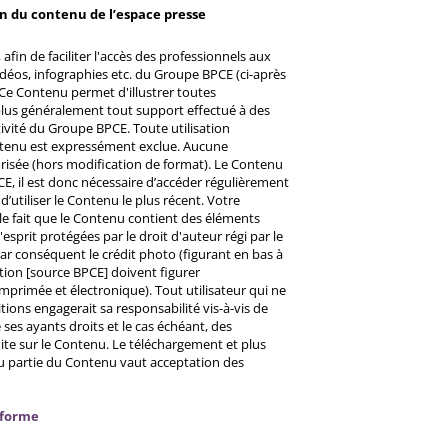
on du contenu de l’espace presse
afin de faciliter l'accès des professionnels aux
éos, infographies etc. du Groupe BPCE (ci-après
Ce Contenu permet d'illustrer toutes
u plus généralement tout support effectué à des
ctivité du Groupe BPCE. Toute utilisation
ntenu est expressément exclue. Aucune
risée (hors modification de format). Le Contenu
CE, il est donc nécessaire d’accéder régulièrement
d’utiliser le Contenu le plus récent. Votre
 le fait que le Contenu contient des éléments
prit protégées par le droit d'auteur régi par le
 Par conséquent le crédit photo (figurant en bas à
ntion [source BPCE] doivent figurer
mprimée et électronique). Tout utilisateur qui ne
tions engagerait sa responsabilité vis-à-vis de
ses ayants droits et le cas échéant, des
ite sur le Contenu. Le téléchargement et plus
ou partie du Contenu vaut acceptation des
nforme