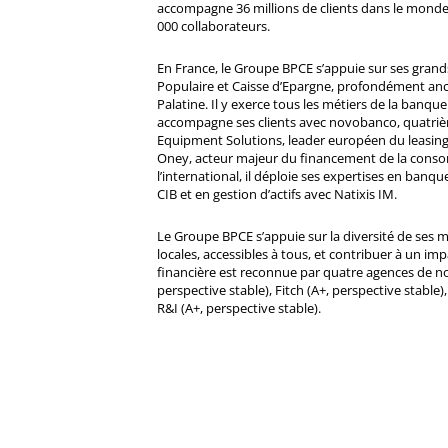
accompagne 36 millions de clients dans le monde
000 collaborateurs.
En France, le Groupe BPCE s’appuie sur ses gran
Populaire et Caisse d’Epargne, profondément ancré
Palatine. Il y exerce tous les métiers de la banque 
accompagne ses clients avec novobanco, quatri
Equipment Solutions, leader européen du leasing
Oney, acteur majeur du financement de la cons
l’international, il déploie ses expertises en banqu
CIB et en gestion d’actifs avec Natixis IM.
Le Groupe BPCE s’appuie sur la diversité de ses 
locales, accessibles à tous, et contribuer à un impa
financière est reconnue par quatre agences de no
perspective stable), Fitch (A+, perspective stable)
R&I (A+, perspective stable).