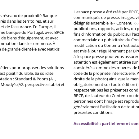
L’espace presse a été créé par BPCE, 
ds réseaux de proximité Banque
communiqués de presse, images, vid
s dans les territoires, et sur
désignés ensemble le « Contenu »). 
et de l’assurance. En Europe, il
publications, rapports, articles, o
ème banque du Portugal, avec BPCE
fins d’information du public sur l’a
 de biens d’équipement, et avec
commerciale ou publicitaire du Co
ommation dans le commerce. À
modification du Contenu n’est auto
e de grande clientèle avec Natixis
est mis à jour régulièrement par BP
à l’espace presse pour vous assurer 
attention est également attirée sur
métiers pour proposer des solutions
considérés comme des œuvres de l'es
ct positif durable. Sa solidité
code de la propriété intellectuelle.
tation : Standard & Poor’s (A+,
droite de la photo) ainsi que la me
, Moody’s (A2, perspective stable) et
obligatoirement sur toute édition (i
respecterait pas les présentes condi
BPCE, de l'auteur du Contenu ou de 
personnes dont l’image est reprodu
généralement l’utilisation de tout 
présentes conditions.
Accessibilité : partiellement co