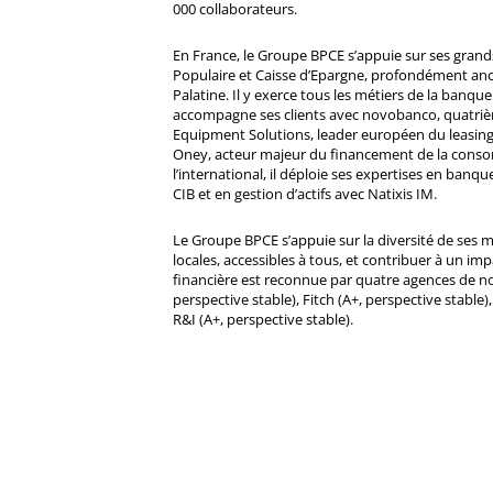
000 collaborateurs.
En France, le Groupe BPCE s’appuie sur ses gran
Populaire et Caisse d’Epargne, profondément ancré
Palatine. Il y exerce tous les métiers de la banque 
accompagne ses clients avec novobanco, quatri
Equipment Solutions, leader européen du leasing
Oney, acteur majeur du financement de la cons
l’international, il déploie ses expertises en banqu
CIB et en gestion d’actifs avec Natixis IM.
Le Groupe BPCE s’appuie sur la diversité de ses 
locales, accessibles à tous, et contribuer à un impa
financière est reconnue par quatre agences de no
perspective stable), Fitch (A+, perspective stable)
R&I (A+, perspective stable).