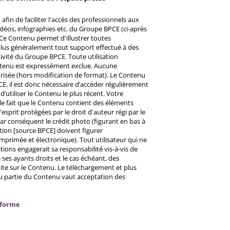
afin de faciliter l'accès des professionnels aux
éos, infographies etc. du Groupe BPCE (ci-après
Ce Contenu permet d'illustrer toutes
u plus généralement tout support effectué à des
ctivité du Groupe BPCE. Toute utilisation
ntenu est expressément exclue. Aucune
risée (hors modification de format). Le Contenu
CE, il est donc nécessaire d’accéder régulièrement
d’utiliser le Contenu le plus récent. Votre
 le fait que le Contenu contient des éléments
prit protégées par le droit d'auteur régi par le
 Par conséquent le crédit photo (figurant en bas à
ntion [source BPCE] doivent figurer
mprimée et électronique). Tout utilisateur qui ne
tions engagerait sa responsabilité vis-à-vis de
ses ayants droits et le cas échéant, des
ite sur le Contenu. Le téléchargement et plus
ou partie du Contenu vaut acceptation des
nforme