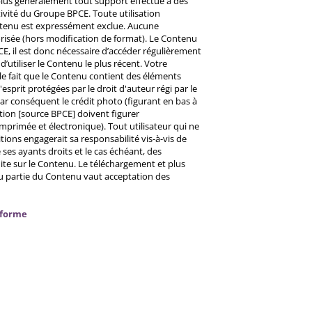
u plus généralement tout support effectué à des
ctivité du Groupe BPCE. Toute utilisation
ntenu est expressément exclue. Aucune
risée (hors modification de format). Le Contenu
CE, il est donc nécessaire d’accéder régulièrement
d’utiliser le Contenu le plus récent. Votre
 le fait que le Contenu contient des éléments
prit protégées par le droit d'auteur régi par le
 Par conséquent le crédit photo (figurant en bas à
ntion [source BPCE] doivent figurer
mprimée et électronique). Tout utilisateur qui ne
tions engagerait sa responsabilité vis-à-vis de
ses ayants droits et le cas échéant, des
ite sur le Contenu. Le téléchargement et plus
ou partie du Contenu vaut acceptation des
nforme