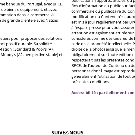
publications, rapports, articles, o
ème banque du Portugal, avec BPCE
fins d’information du public sur l’a
 de biens d’équipement, et avec
commerciale ou publicitaire du Co
ommation dans le commerce. À
modification du Contenu n’est auto
e de grande clientèle avec Natixis
est mis à jour régulièrement par BP
à l’espace presse pour vous assurer 
attention est également attirée sur
métiers pour proposer des solutions
considérés comme des œuvres de l'es
ct positif durable. Sa solidité
code de la propriété intellectuelle.
tation : Standard & Poor’s (A+,
droite de la photo) ainsi que la me
, Moody’s (A2, perspective stable) et
obligatoirement sur toute édition (i
respecterait pas les présentes condi
BPCE, de l'auteur du Contenu ou de 
personnes dont l’image est reprodu
généralement l’utilisation de tout 
présentes conditions.
Accessibilité : partiellement co
SUIVEZ-NOUS