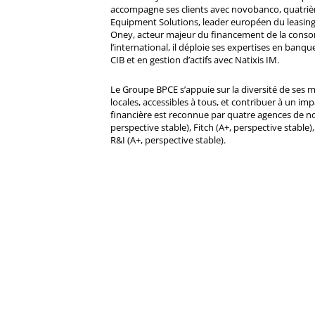
accompagne ses clients avec novobanco, quatri
Equipment Solutions, leader européen du leasing
Oney, acteur majeur du financement de la cons
l’international, il déploie ses expertises en banqu
CIB et en gestion d’actifs avec Natixis IM.
Le Groupe BPCE s’appuie sur la diversité de ses 
locales, accessibles à tous, et contribuer à un impa
financière est reconnue par quatre agences de no
perspective stable), Fitch (A+, perspective stable)
R&I (A+, perspective stable).