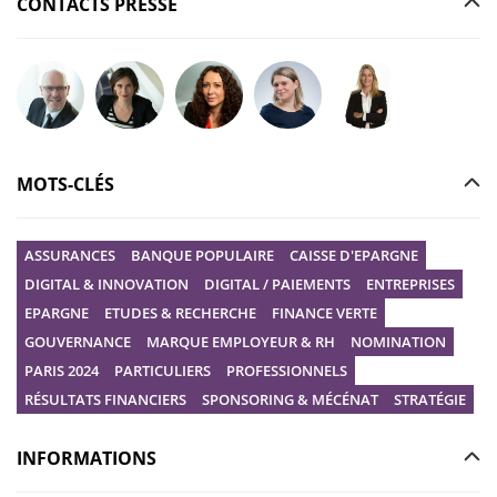
CONTACTS PRESSE
Poser votre question à Christophe GILBERT
Poser votre question à Fanny KERECKI
Poser votre question à Mélissa BOURGUI
Poser votre question à Marine R
Poser votre question
MOTS-CLÉS
ASSURANCES
BANQUE POPULAIRE
CAISSE D'EPARGNE
DIGITAL & INNOVATION
DIGITAL / PAIEMENTS
ENTREPRISES
EPARGNE
ETUDES & RECHERCHE
FINANCE VERTE
GOUVERNANCE
MARQUE EMPLOYEUR & RH
NOMINATION
PARIS 2024
PARTICULIERS
PROFESSIONNELS
RÉSULTATS FINANCIERS
SPONSORING & MÉCÉNAT
STRATÉGIE
INFORMATIONS