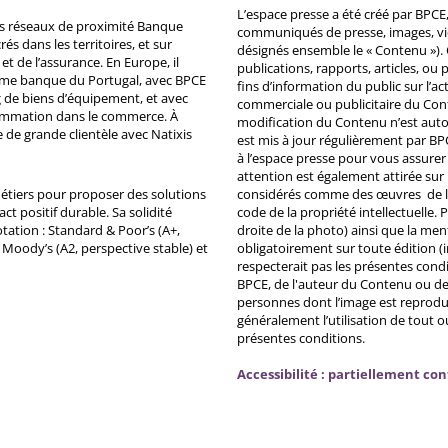
L’espace presse a été créé par BPCE, 
ds réseaux de proximité Banque
communiqués de presse, images, vid
s dans les territoires, et sur
désignés ensemble le « Contenu »). 
et de l’assurance. En Europe, il
publications, rapports, articles, o
ème banque du Portugal, avec BPCE
fins d’information du public sur l’a
 de biens d’équipement, et avec
commerciale ou publicitaire du Co
ommation dans le commerce. À
modification du Contenu n’est auto
e de grande clientèle avec Natixis
est mis à jour régulièrement par BP
à l’espace presse pour vous assurer 
attention est également attirée sur
métiers pour proposer des solutions
considérés comme des œuvres de l'es
ct positif durable. Sa solidité
code de la propriété intellectuelle.
tation : Standard & Poor’s (A+,
droite de la photo) ainsi que la me
, Moody’s (A2, perspective stable) et
obligatoirement sur toute édition (i
respecterait pas les présentes condi
BPCE, de l'auteur du Contenu ou de 
personnes dont l’image est reprodu
généralement l’utilisation de tout 
présentes conditions.
Accessibilité : partiellement co