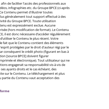
afin de faciliter l'accès des professionnels aux
éos, infographies etc. du Groupe BPCE (ci-après
Ce Contenu permet d'illustrer toutes
u plus généralement tout support effectué à des
ctivité du Groupe BPCE. Toute utilisation
ntenu est expressément exclue. Aucune
risée (hors modification de format). Le Contenu
CE, il est donc nécessaire d’accéder régulièrement
d’utiliser le Contenu le plus récent. Votre
 le fait que le Contenu contient des éléments
prit protégées par le droit d'auteur régi par le
 Par conséquent le crédit photo (figurant en bas à
ntion [source BPCE] doivent figurer
mprimée et électronique). Tout utilisateur qui ne
tions engagerait sa responsabilité vis-à-vis de
ses ayants droits et le cas échéant, des
ite sur le Contenu. Le téléchargement et plus
ou partie du Contenu vaut acceptation des
nforme