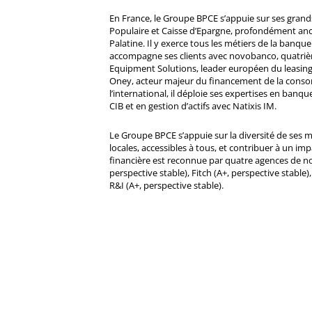
En France, le Groupe BPCE s’appuie sur ses gran
Populaire et Caisse d’Epargne, profondément ancré
Palatine. Il y exerce tous les métiers de la banque 
accompagne ses clients avec novobanco, quatri
Equipment Solutions, leader européen du leasing
Oney, acteur majeur du financement de la cons
l’international, il déploie ses expertises en banqu
CIB et en gestion d’actifs avec Natixis IM.
Le Groupe BPCE s’appuie sur la diversité de ses 
locales, accessibles à tous, et contribuer à un impa
financière est reconnue par quatre agences de no
perspective stable), Fitch (A+, perspective stable)
R&I (A+, perspective stable).