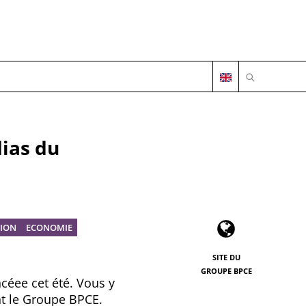
OUVRIR LA 
ias du
TION
ECONOMIE
SITE DU
GROUPE BPCE
céee cet été. Vous y
nt le Groupe BPCE.