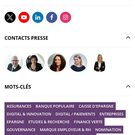
CONTACTS PRESSE
Poser votre question à Christophe GILBERT
Poser votre question à Fanny KERECKI
Poser votre question à Mélissa BOURGUI
Poser votre question à Marine R
Poser votre question
MOTS-CLÉS
ASSURANCES
BANQUE POPULAIRE
CAISSE D'EPARGNE
DIGITAL & INNOVATION
DIGITAL / PAIEMENTS
ENTREPRISES
EPARGNE
ETUDES & RECHERCHE
FINANCE VERTE
GOUVERNANCE
MARQUE EMPLOYEUR & RH
NOMINATION