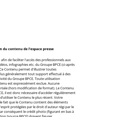
on du contenu de l’espace presse
afin de faciliter l'accès des professionnels aux
éos, infographies etc. du Groupe BPCE (ci-après
Ce Contenu permet d'illustrer toutes
u plus généralement tout support effectué à des
ctivité du Groupe BPCE. Toute utilisation
ntenu est expressément exclue. Aucune
risée (hors modification de format). Le Contenu
CE, il est donc nécessaire d’accéder régulièrement
d’utiliser le Contenu le plus récent. Votre
 le fait que le Contenu contient des éléments
prit protégées par le droit d'auteur régi par le
 Par conséquent le crédit photo (figurant en bas à
ntion [source BPCE] doivent figurer