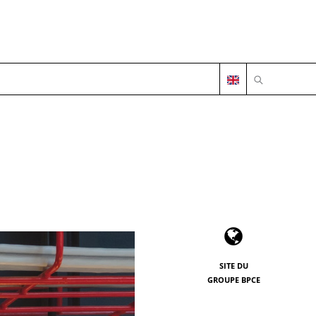
OUVRIR LA 
SITE DU
GROUPE BPCE