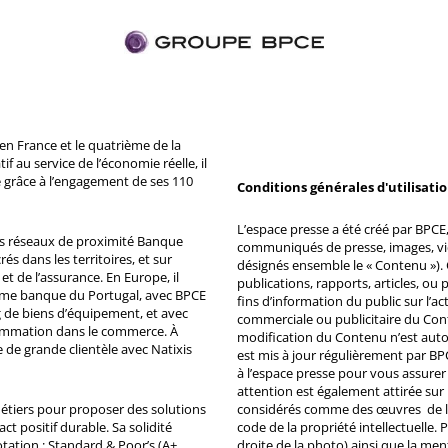
n France et le quatrième de la
 au service de l’économie réelle, il
 grâce à l’engagement de ses 110
Conditions générales d'utilisati
L’espace presse a été créé par BPCE, 
ds réseaux de proximité Banque
communiqués de presse, images, vid
s dans les territoires, et sur
désignés ensemble le « Contenu »). 
et de l’assurance. En Europe, il
publications, rapports, articles, o
ème banque du Portugal, avec BPCE
fins d’information du public sur l’a
 de biens d’équipement, et avec
commerciale ou publicitaire du Co
ommation dans le commerce. À
modification du Contenu n’est auto
e de grande clientèle avec Natixis
est mis à jour régulièrement par BP
à l’espace presse pour vous assurer 
attention est également attirée sur
métiers pour proposer des solutions
considérés comme des œuvres de l'es
ct positif durable. Sa solidité
code de la propriété intellectuelle.
tation : Standard & Poor’s (A+,
droite de la photo) ainsi que la me