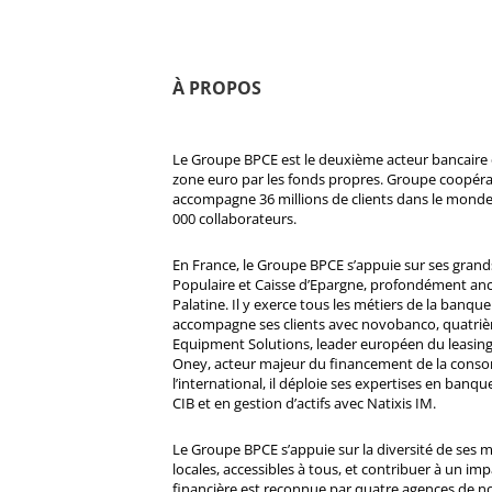
À PROPOS
Le Groupe BPCE est le deuxième acteur bancaire e
zone euro par les fonds propres. Groupe coopératif
accompagne 36 millions de clients dans le monde
000 collaborateurs.
En France, le Groupe BPCE s’appuie sur ses gran
Populaire et Caisse d’Epargne, profondément ancré
Palatine. Il y exerce tous les métiers de la banque 
accompagne ses clients avec novobanco, quatri
Equipment Solutions, leader européen du leasing
Oney, acteur majeur du financement de la cons
l’international, il déploie ses expertises en banqu
CIB et en gestion d’actifs avec Natixis IM.
Le Groupe BPCE s’appuie sur la diversité de ses 
locales, accessibles à tous, et contribuer à un impa
financière est reconnue par quatre agences de no