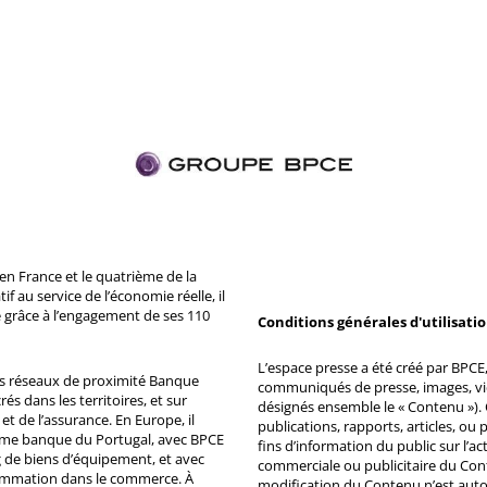
n France et le quatrième de la
 au service de l’économie réelle, il
 grâce à l’engagement de ses 110
Conditions générales d'utilisati
L’espace presse a été créé par BPCE, 
ds réseaux de proximité Banque
communiqués de presse, images, vid
s dans les territoires, et sur
désignés ensemble le « Contenu »). 
et de l’assurance. En Europe, il
publications, rapports, articles, o
ème banque du Portugal, avec BPCE
fins d’information du public sur l’a
 de biens d’équipement, et avec
commerciale ou publicitaire du Co
ommation dans le commerce. À
modification du Contenu n’est auto