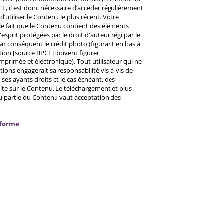
CE, il est donc nécessaire d’accéder régulièrement
d’utiliser le Contenu le plus récent. Votre
 le fait que le Contenu contient des éléments
prit protégées par le droit d'auteur régi par le
 Par conséquent le crédit photo (figurant en bas à
ntion [source BPCE] doivent figurer
mprimée et électronique). Tout utilisateur qui ne
tions engagerait sa responsabilité vis-à-vis de
ses ayants droits et le cas échéant, des
ite sur le Contenu. Le téléchargement et plus
ou partie du Contenu vaut acceptation des
nforme