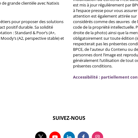
e de grande clientèle avec Natixis
est mis à jour régulièrement par BP
à l’espace presse pour vous assurer 
attention est également attirée sur
métiers pour proposer des solutions
considérés comme des œuvres de l'es
ct positif durable. Sa solidité
code de la propriété intellectuelle.
tation : Standard & Poor’s (A+,
droite de la photo) ainsi que la me
, Moody’s (A2, perspective stable) et
obligatoirement sur toute édition (i
respecterait pas les présentes condi
BPCE, de l'auteur du Contenu ou de 
personnes dont l’image est reprodu
généralement l’utilisation de tout 
présentes conditions.
Accessibilité : partiellement co
SUIVEZ-NOUS