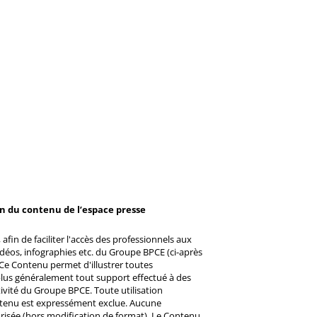
on du contenu de l’espace presse
afin de faciliter l'accès des professionnels aux
éos, infographies etc. du Groupe BPCE (ci-après
Ce Contenu permet d'illustrer toutes
u plus généralement tout support effectué à des
ctivité du Groupe BPCE. Toute utilisation
ntenu est expressément exclue. Aucune
risée (hors modification de format). Le Contenu