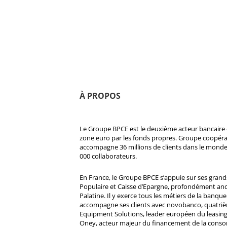
À PROPOS
Le Groupe BPCE est le deuxième acteur bancaire e
zone euro par les fonds propres. Groupe coopératif
accompagne 36 millions de clients dans le monde
000 collaborateurs.
En France, le Groupe BPCE s’appuie sur ses gran
Populaire et Caisse d’Epargne, profondément ancré
Palatine. Il y exerce tous les métiers de la banque 
accompagne ses clients avec novobanco, quatri
Equipment Solutions, leader européen du leasing
Oney, acteur majeur du financement de la cons