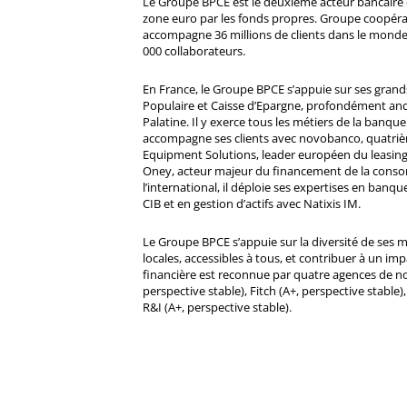
Le Groupe BPCE est le deuxième acteur bancaire e
zone euro par les fonds propres. Groupe coopératif
accompagne 36 millions de clients dans le monde
000 collaborateurs.
En France, le Groupe BPCE s’appuie sur ses gran
Populaire et Caisse d’Epargne, profondément ancré
Palatine. Il y exerce tous les métiers de la banque 
accompagne ses clients avec novobanco, quatri
Equipment Solutions, leader européen du leasing
Oney, acteur majeur du financement de la cons
l’international, il déploie ses expertises en banqu
CIB et en gestion d’actifs avec Natixis IM.
Le Groupe BPCE s’appuie sur la diversité de ses 
locales, accessibles à tous, et contribuer à un impa
financière est reconnue par quatre agences de no
perspective stable), Fitch (A+, perspective stable)
R&I (A+, perspective stable).