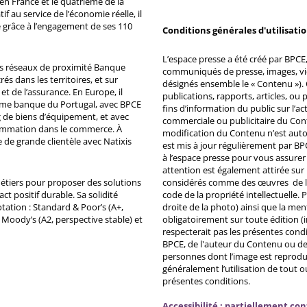
n France et le quatrième de la
 au service de l’économie réelle, il
 grâce à l’engagement de ses 110
Conditions générales d'utilisati
L’espace presse a été créé par BPCE, 
ds réseaux de proximité Banque
communiqués de presse, images, vid
s dans les territoires, et sur
désignés ensemble le « Contenu »). 
et de l’assurance. En Europe, il
publications, rapports, articles, o
ème banque du Portugal, avec BPCE
fins d’information du public sur l’a
 de biens d’équipement, et avec
commerciale ou publicitaire du Co
ommation dans le commerce. À
modification du Contenu n’est auto
e de grande clientèle avec Natixis
est mis à jour régulièrement par BP
à l’espace presse pour vous assurer 
attention est également attirée sur
métiers pour proposer des solutions
considérés comme des œuvres de l'es
ct positif durable. Sa solidité
code de la propriété intellectuelle.
tation : Standard & Poor’s (A+,
droite de la photo) ainsi que la me
, Moody’s (A2, perspective stable) et
obligatoirement sur toute édition (i
respecterait pas les présentes condi
BPCE, de l'auteur du Contenu ou de 
personnes dont l’image est reprodu
généralement l’utilisation de tout 
présentes conditions.
Accessibilité : partiellement co