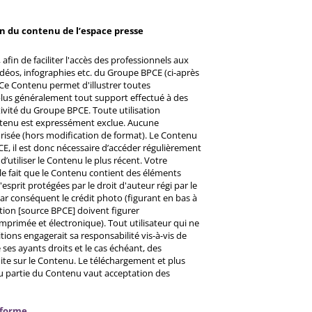
on du contenu de l’espace presse
afin de faciliter l'accès des professionnels aux
éos, infographies etc. du Groupe BPCE (ci-après
Ce Contenu permet d'illustrer toutes
u plus généralement tout support effectué à des
ctivité du Groupe BPCE. Toute utilisation
ntenu est expressément exclue. Aucune
risée (hors modification de format). Le Contenu
CE, il est donc nécessaire d’accéder régulièrement
d’utiliser le Contenu le plus récent. Votre
 le fait que le Contenu contient des éléments
prit protégées par le droit d'auteur régi par le
 Par conséquent le crédit photo (figurant en bas à
ntion [source BPCE] doivent figurer
mprimée et électronique). Tout utilisateur qui ne
tions engagerait sa responsabilité vis-à-vis de
ses ayants droits et le cas échéant, des
ite sur le Contenu. Le téléchargement et plus
ou partie du Contenu vaut acceptation des
nforme